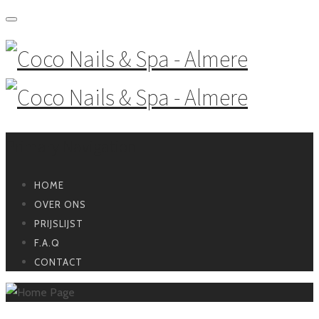
Primary Navigation
HOME
OVER ONS
PRIJSLIJST
F.A.Q
CONTACT